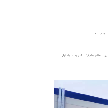
Dyne مثل DH200F، مع وظيفة OTA عن بُعد، وتحقيق تحسين المنتج وترقيته عن بُعد، وتقليل