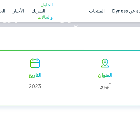
الحلول
ة عن Dyness
المنتجات
الشريك
الأخبار
الخ
والحالات
ميجاوات في آنهوي DH200F
العنوان
التاريخ
آنهوي
2023