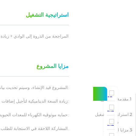
استراتيجية التشغيل
المراجحة من الذروة إلى الوادي + زيادة ا
مزايا المشروع
;المشروع قيد الإنشاء، وسيتم تحديث بيان
1.مقدمة المشروع
;زيادة السعة الديناميكية لتأجيل إضافات 
2.استراتيجية التشغيل
;حماية موثوقية الكهرباء للمعدات الحيوية
.المشاركة اللاحقة في الاستجابة للطلب (DSR) متاحة للحصول على إيرادات إضاف
3.مزايا المشروع