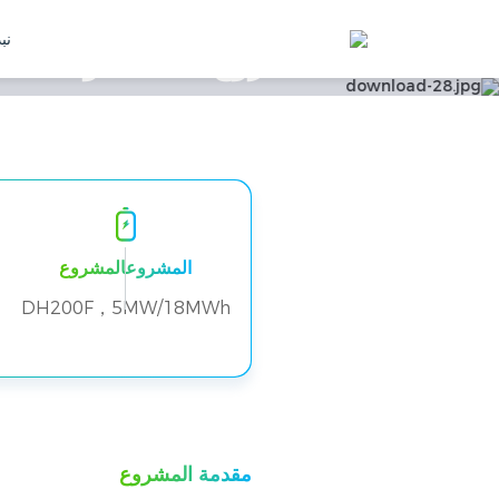
نبذ
المشروعالمشروع
DH200F，5MW/18MWh
مقدمة المشروع