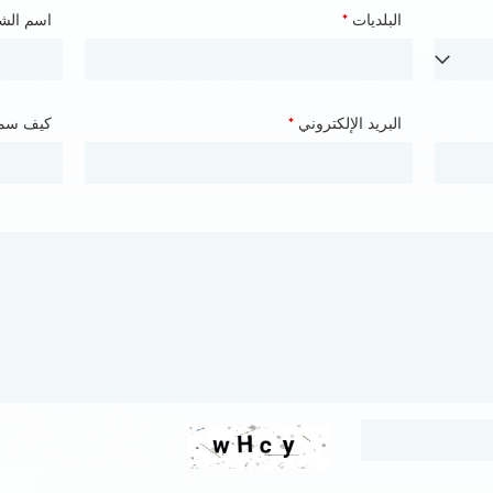
الأمم
*
البلديات
*
البلديات
اسم الش
الهواتف
*
البريد الإلكتروني
*
كيف سم
كيف سم