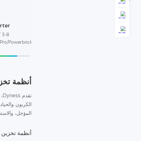
erter
-8
Pro/Powerbrick
أنظمة تخزي
تق
الكربون والحياد
المؤجل، والاستج
أنظمة تخزين ا