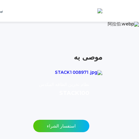
المنتجات
نبذ
اتصل بنا
موصى به
نظام تخزين الطاقة المكدس
STACK100
استفسار الشراء