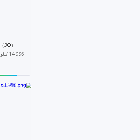
ro（JO）
14.336