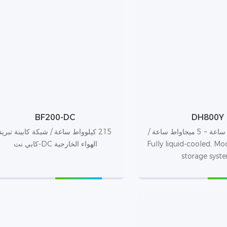
BF200-DC
DH800Y
836 كيلوواط ساعة ~ 5 ميجاواط ساعة /
215 كيلوواط ساعة / شبكة كابينة تبريد
Fully liquid-cooled, Mo
الهواء الخارجية DC-كابي نت
storage syst