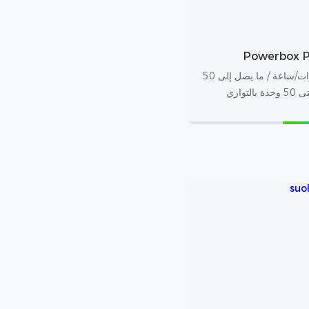
Powerbox P
10.24 كيلو وات/ساعة / ما يصل إلى 50
التوازي