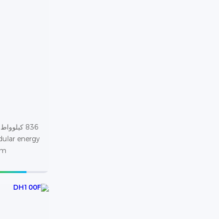
dular energy
em