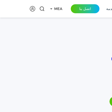
دمة
اتصل بنا
MEA
أنظمة تخز
-C260
اس