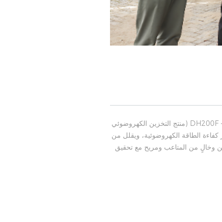
.بالنسبة للمشاريع الكهروضوئية المخطط لها من قبل المستخدم، تعتمد داينس حل التخزين الكهروضوئي المرن المباشر - DH200F (منتج التخزين الكهروضوئي
 كفاءة الطاقة الكهروضوئية، ويقلل من
ن وخالٍ من المتاعب ومريح مع تحقيق