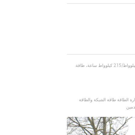
الحجم الكلي للمشروع: الخلايا الكهروضوئية الموزعة على الأسطح: 100 كيلوواط، سعة بناء نظام تخزين الطاقة: 100 كيلوواط/215 كيلوواط ساعة، طاقة
نظام إدارة الطاقة طاقة الشبكة والطاقة
دمين