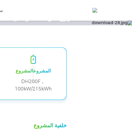
نبذ
المشروعالمشروع
DH200F，
100kW/215kWh
خلفية المشروع