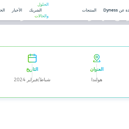
الحلول
ة عن Dyness
المنتجات
الشريك
الأخبار
الخ
والحالات
الكهروضوئي المتكامل
العنوان
التاريخ
هولندا
شباط/فبراير 2024