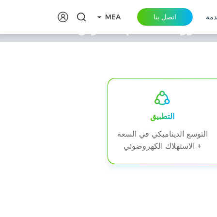
دمة
اتصل بنا
MEA
مشروع توسعة زقاق البولينج في هولندا DH200F بقدرة 100 كيلوواط بنظام التخزين
التطبيق
التوسع الديناميكي في السعة
+ الاستهلاك الكهروضوئي