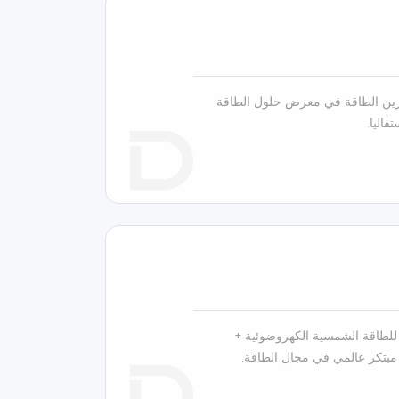
ض داينس حلولها لتخزين الطاقة في معرض حلول الطاقة
اليا.
لطاقة الشمسية الكهروضوئية +