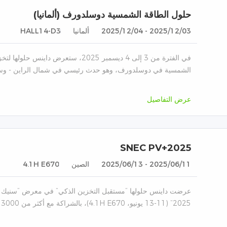
حلول الطاقة الشمسية دوسلدورف (ألمانيا)
2025/12/03 - 2025/12/04
ألمانيا
HALL14-D3
في الفترة من 3 إلى 4 ديسمبر 2025، ستعر
الشمسية في دوسلدورف، وهو حدث رئيسي في شمال الراين - وستف
عرض التفاصيل
SNEC PV+2025
2025/06/11 - 2025/06/13
الصين
4.1H E670
عرضت داينس حلولها ”مستقبل التخزين الذكي“ في معرض ”سنيك ل
2025“ (11-13 يونيو، 4.1H E670)، بالشراكة مع أكثر من 3000 مبتكر عالمي في مجال الطاقة.