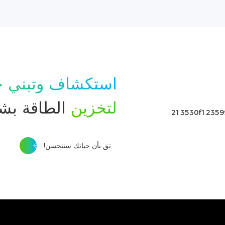
استكشاف وتبني ح
لتخزين
الطاقة بش
ثق بأن حياتك ستتحسن!