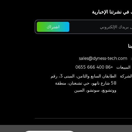
في نشرتنا الإخبارية
اشتراك
نا
sales@dyness-tech.com
المبيعات
+86 400 666 0655
الشركة
الطابقان السابع والثامن، المبنى 3، رقم
58 شارع نانهو، حي تشنغنان، منطقة
ووتشونغ، سوتشو، الصين
Copyright © 2024
Dyness Digital Energy Technology Co