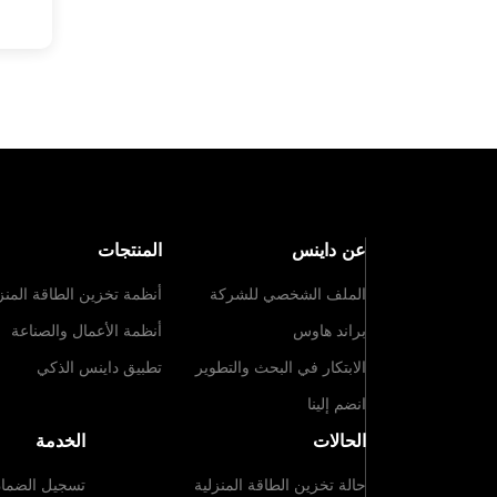
عن داينس
المنتجات
الملف الشخصي للشركة
أنظمة تخزين الطاقة المنز
براند هاوس
أنظمة الأعمال والصناعة
الابتكار في البحث والتطوير
تطبيق داينس الذكي
انضم إلينا
الحالات
الخدمة
حالة تخزين الطاقة المنزلية
تسجيل الضما