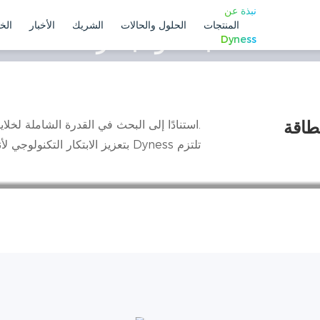
نبذة عن
المنتجات
الحلول والحالات
الشريك
الأخبار
الخ
البحث والابتكار
Dyness
لتطوير المستدام لصناعة تخزين الطاقة، الموجهة لاحتياجات العملاء العا
00
3
2
طاقة
.استنادًا إلى البحث في القدرة الشاملة لخلاي
ختراع
R&D المراكز
R&D الموظفون
تلتزم Dyness بتعزيز الابتكار التكنولوجي لأنظمة تخزين الطاقة الأكثر أمانًا وكفاءة ومرونة