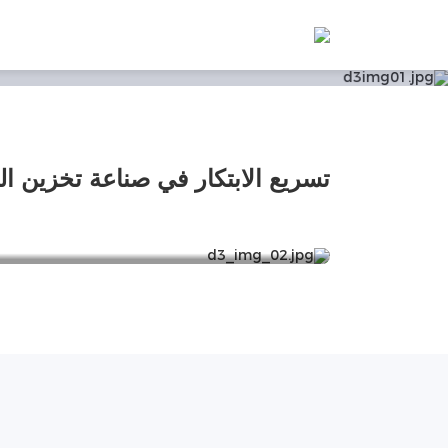
.ريادة الجودة العالية وا
40+
تسريع الابتكار في صناعة تخزين ال
براءات الا