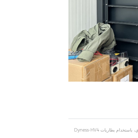
.بالنسبة للمشروع الكهروضوئي المخطط له من قبل المستخدم، تتبنى Dyness طريقة المرونة المباشرة للتخزين البصري، باستخدام بطاريات Dyness-HV4