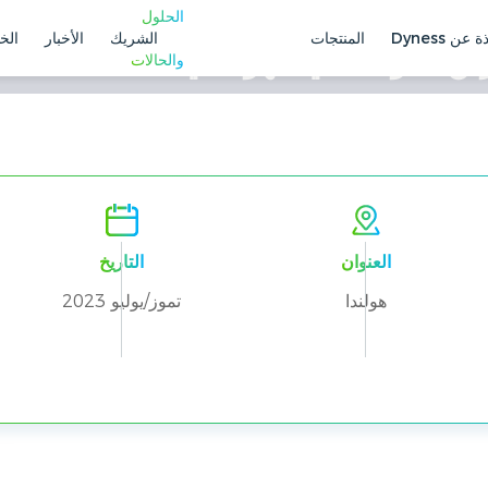
الحلول
ة عن Dyness
المنتجات
الشريك
الأخبار
الخ
والحالات
واط، نظام التخزين الكهروضوئي الهول
العنوان
التاريخ
هولندا
تموز/يوليو 2023