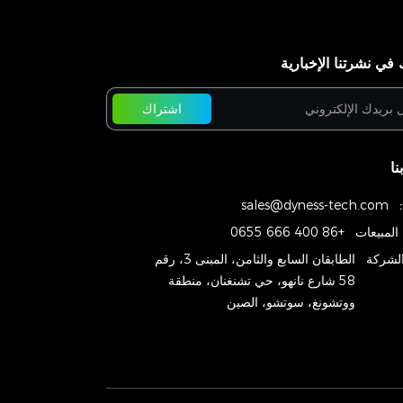
في نشرتنا الإخبارية
اشتراك
نا
sales@dyness-tech.com
المبيعات
+86 400 666 0655
الشركة
الطابقان السابع والثامن، المبنى 3، رقم
58 شارع نانهو، حي تشنغنان، منطقة
ووتشونغ، سوتشو، الصين