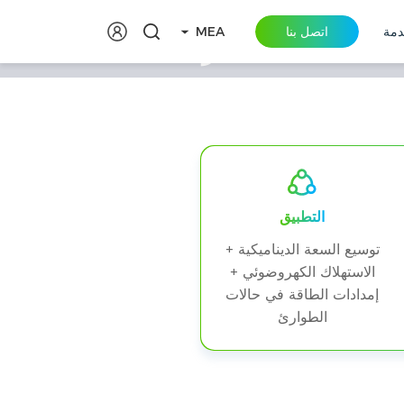
دمة
اتصل بنا
MEA
مشروع مصنع نظام التخزين اللوجستي الهولندي PowerRack HV4 HV4 بقدرة 160
ندي
التطبيق
توسيع السعة الديناميكية +
الاستهلاك الكهروضوئي +
إمدادات الطاقة في حالات
الطوارئ