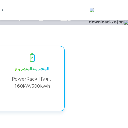
نبذ
كيلو
المشروعالمشروع
PowerRack HV4，
160kW/500kWh