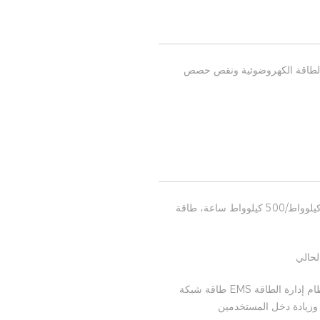
ام الطاقة الكهروضوئية ونقص حصص
مقياس المشروع الكلي: الطاقة الكهروضوئية الموزعة على السطح: 200 كيلوواط، سعة بناء نظام تخزين الطاقة: 160 كيلوواط/500 كيلوواط ساعة، طاقة
لحالي
.اعتماد نظام إدارة الطاقة EMS لتنسيق التحكم وإدارة تحسين الطاقة لمعدات التخزين الكهروضوئية الضوئية، ويراقب نظام إدارة الطاقة EMS طاقة شبكة
 وزيادة دخل المستخدمين