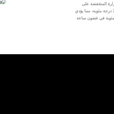
رارة المنخفضة على
تنشيط وظيفة التسخين تلقائيًا عند درجة حرارة -20 درجة مئوية، مما يؤدي
لبطارية إلى درجة حرارة 0 درجة مئوية في غضون ساعة