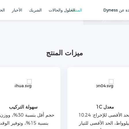
ة عن Dyness
المنتجات
الحلول والحالات
الشريك
الأخبار
الخ
ي منخفض الجهد، يدعم
50 وحدة متوازية بسعة 10.24 كيلوواط ساعة إلى 512 كيلوواط
يمه النحيف مقاس 6.5 بوصة مرونة في التركيب.
نزلي بفعالية. أنيق
ميزات المنتج
يديو
معدل 1C
سهولة التركيب
الحد الأقصى للإخراج: 10.24
حجم أقل بنسبة 30%، 
لوواط، الحد الأقصى للتيار
بنسبة 15%، وتوفير الوق