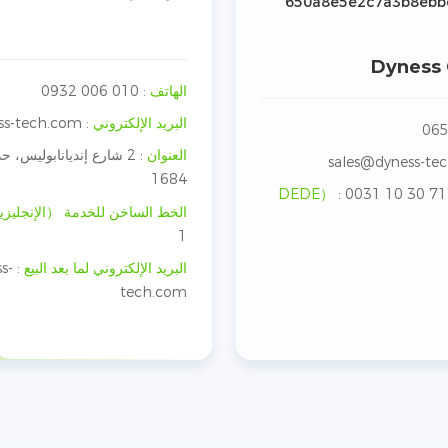
Dyness
الهاتف
:
010 006 0932
البريد الإلكتروني
:
ss-tech.com
العنوان
:
2 شارع إنديانابوليس، ح
sales@dyness-te
1684
:
0031 10 30 7
الخط الساخن للخدمة （الإنجليز
1
البريد الإلكتروني لما بعد البيع
:
s-
tech.com